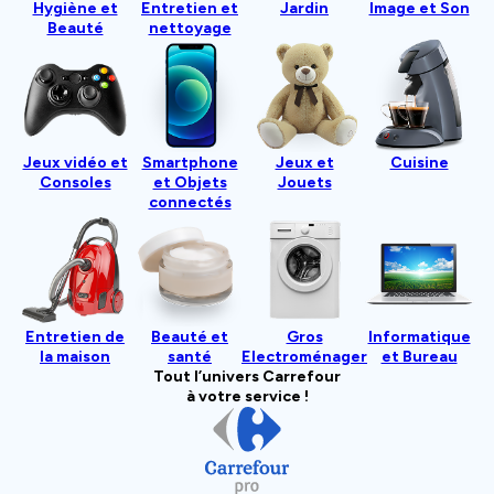
Hygiène et
Entretien et
Jardin
Image et Son
Beauté
nettoyage
Jeux vidéo et
Smartphone
Jeux et
Cuisine
Consoles
et Objets
Jouets
connectés
Entretien de
Beauté et
Gros
Informatique
la maison
santé
Electroménager
et Bureau
Tout l’univers Carrefour
à votre service !