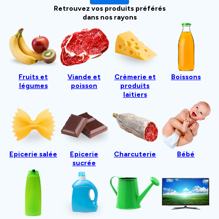
Retrouvez vos produits préférés
dans nos rayons
Fruits et
Viande et
Crèmerie et
Boissons
légumes
poisson
produits
laitiers
Epicerie salée
Epicerie
Charcuterie
Bébé
sucrée